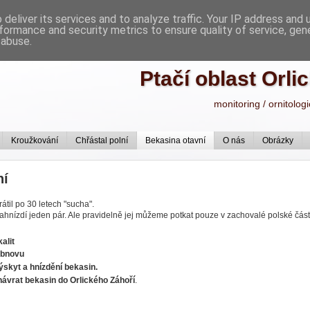
deliver its services and to analyze traffic. Your IP address and
formance and security metrics to ensure quality of service, ge
 abuse.
Ptačí oblast Orli
monitoring / ornitolog
Kroužkování
Chřástal polní
Bekasina otavní
O nás
Obrázky
ní
rátil po 30 letech "sucha".
ahnízdí jeden pár. Ale pravidelně jej můžeme potkat pouze v zachovalé polské část
alit
obnovu
kyt a hnízdění bekasin.
návrat bekasin do Orlického Záhoří
.