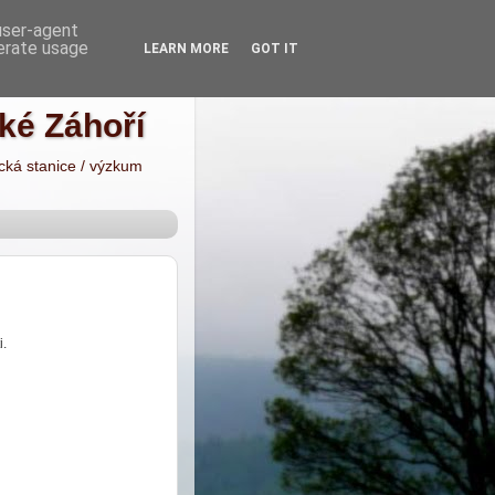
 user-agent
nerate usage
LEARN MORE
GOT IT
cké Záhoří
ická stanice / výzkum
i.