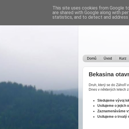
This site uses cookies from Google to 
are shared with Google along with per
statistics, and to detect and address
Domů
Úvod
Kurz
Bekasina otav
Druh, který se do Záhoří v
Dnes v některých letech z
Sledujeme vývoj lok
Usilujeme o jejich 
Zaznamenáváme výs
Usilujeme o trvalý 