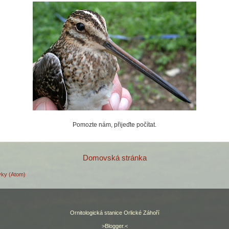
Pomozte nám, přijeďte počítat.
Domovská stránka
vky (Atom)
Ornitologická stanice Orlické Záhoří
>
Blogger
.<